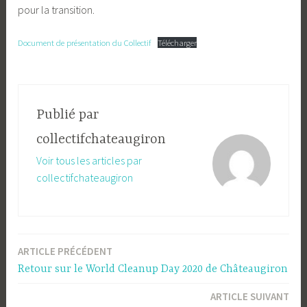
pour la transition.
u
g
i
Document de présentation du Collectif
Télécharger
r
o
n
Publié par
collectifchateaugiron
Voir tous les articles par
collectifchateaugiron
ARTICLE PRÉCÉDENT
Navigation
Retour sur le World Cleanup Day 2020 de Châteaugiron
de
ARTICLE SUIVANT
l’article