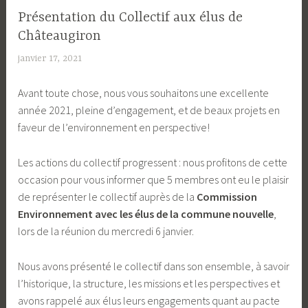
Présentation du Collectif aux élus de
Châteaugiron
janvier 17, 2021
c
o
Avant toute chose, nous vous souhaitons une excellente
l
année 2021, pleine d’engagement, et de beaux projets en
l
faveur de l’environnement en perspective!
e
c
Les actions du collectif progressent : nous profitons de cette
t
occasion pour vous informer que 5 membres ont eu le plaisir
i
de représenter le collectif auprès de la
Commission
f
Environnement
avec les élus de la commune nouvelle
,
c
lors de la réunion du mercredi 6 janvier.
h
a
Nous avons présenté le collectif dans son ensemble, à savoir
t
l’historique, la structure, les missions et les perspectives et
e
avons rappelé aux élus leurs engagements quant au pacte
a